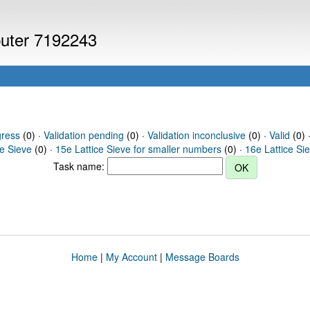
puter 7192243
gress
(0) ·
Validation pending
(0) ·
Validation inconclusive
(0) ·
Valid
(0) 
ce Sieve
(0) ·
15e Lattice Sieve for smaller numbers
(0) ·
16e Lattice Si
Task name:
Home
|
My Account
|
Message Boards