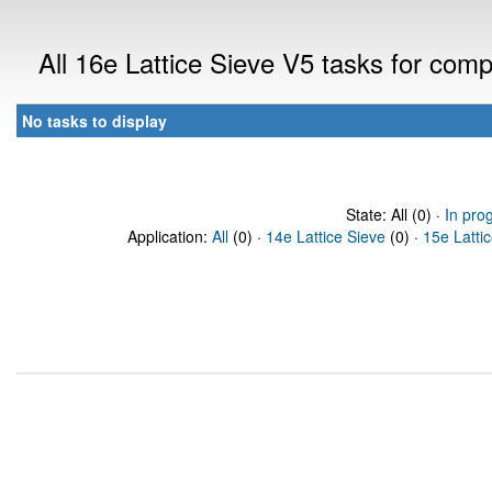
All 16e Lattice Sieve V5 tasks for com
No tasks to display
State: All (0) ·
In pro
Application:
All
(0) ·
14e Lattice Sieve
(0) ·
15e Latti