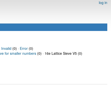
log in
·
Invalid
(0) ·
Error
(0)
eve for smaller numbers
(0) · 16e Lattice Sieve V5 (0)