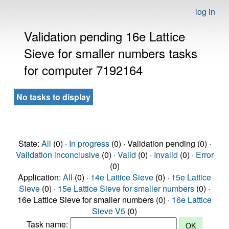
log in
Validation pending 16e Lattice
Sieve for smaller numbers tasks
for computer 7192164
No tasks to display
State:
All
(0) ·
In progress
(0) · Validation pending (0) ·
Validation inconclusive
(0) ·
Valid
(0) ·
Invalid
(0) ·
Error
(0)
Application:
All
(0) ·
14e Lattice Sieve
(0) ·
15e Lattice
Sieve
(0) ·
15e Lattice Sieve for smaller numbers
(0) ·
16e Lattice Sieve for smaller numbers (0) ·
16e Lattice
Sieve V5
(0)
Task name: