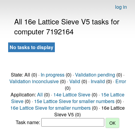
log in
All 16e Lattice Sieve V5 tasks for
computer 7192164
No tasks to display
State: All (0) ·
In progress
(0) ·
Validation pending
(0) ·
Validation inconclusive
(0) ·
Valid
(0) ·
Invalid
(0) ·
Error
(0)
Application:
All
(0) ·
14e Lattice Sieve
(0) ·
15e Lattice
Sieve
(0) ·
15e Lattice Sieve for smaller numbers
(0) ·
16e Lattice Sieve for smaller numbers
(0) · 16e Lattice
Sieve V5 (0)
Task name: