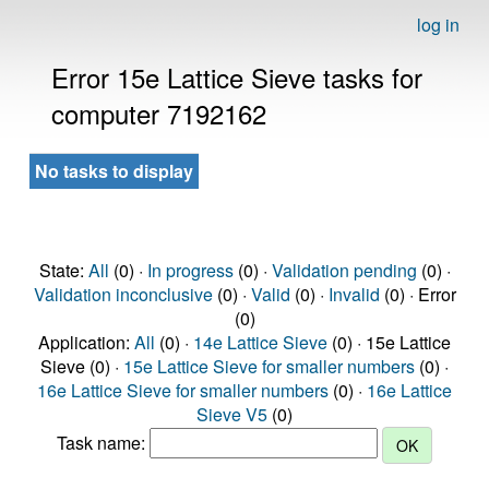
log in
Error 15e Lattice Sieve tasks for
computer 7192162
No tasks to display
State:
All
(0) ·
In progress
(0) ·
Validation pending
(0) ·
Validation inconclusive
(0) ·
Valid
(0) ·
Invalid
(0) · Error
(0)
Application:
All
(0) ·
14e Lattice Sieve
(0) · 15e Lattice
Sieve (0) ·
15e Lattice Sieve for smaller numbers
(0) ·
16e Lattice Sieve for smaller numbers
(0) ·
16e Lattice
Sieve V5
(0)
Task name: