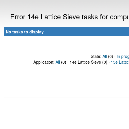
Error 14e Lattice Sieve tasks for com
No tasks to display
State:
All
(0) ·
In pro
Application:
All
(0) · 14e Lattice Sieve (0) ·
15e Latti