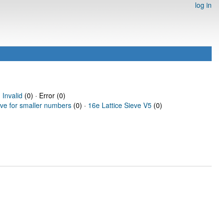
log in
·
Invalid
(0) · Error (0)
eve for smaller numbers
(0) ·
16e Lattice Sieve V5
(0)