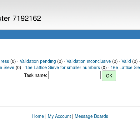
puter 7192162
gress
(0) ·
Validation pending
(0) ·
Validation inconclusive
(0) ·
Valid
(0) 
ce Sieve
(0) ·
15e Lattice Sieve for smaller numbers
(0) ·
16e Lattice Si
Task name:
Home
|
My Account
|
Message Boards