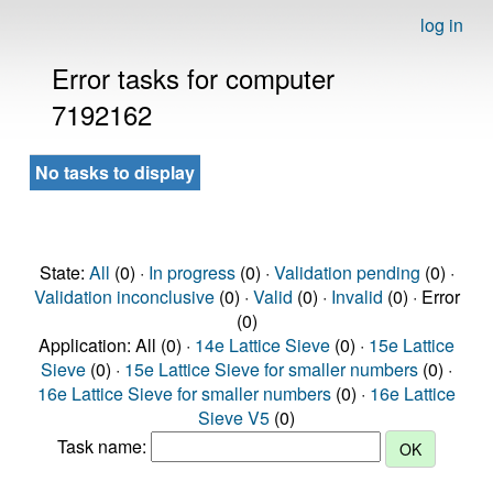
log in
Error tasks for computer
7192162
No tasks to display
State:
All
(0) ·
In progress
(0) ·
Validation pending
(0) ·
Validation inconclusive
(0) ·
Valid
(0) ·
Invalid
(0) · Error
(0)
Application: All (0) ·
14e Lattice Sieve
(0) ·
15e Lattice
Sieve
(0) ·
15e Lattice Sieve for smaller numbers
(0) ·
16e Lattice Sieve for smaller numbers
(0) ·
16e Lattice
Sieve V5
(0)
Task name: