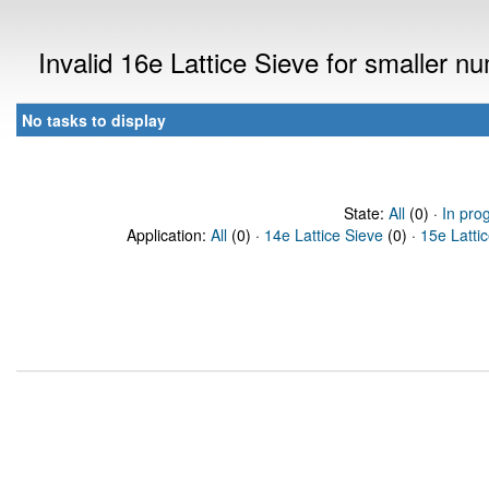
Invalid 16e Lattice Sieve for smaller 
No tasks to display
State:
All
(0) ·
In pro
Application:
All
(0) ·
14e Lattice Sieve
(0) ·
15e Latti