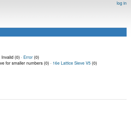
log in
 Invalid (0) ·
Error
(0)
eve for smaller numbers (0) ·
16e Lattice Sieve V5
(0)