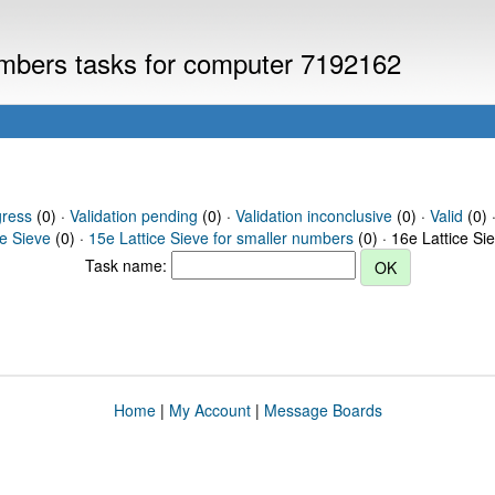
numbers tasks for computer 7192162
gress
(0) ·
Validation pending
(0) ·
Validation inconclusive
(0) ·
Valid
(0) ·
ce Sieve
(0) ·
15e Lattice Sieve for smaller numbers
(0) · 16e Lattice Si
Task name:
Home
|
My Account
|
Message Boards