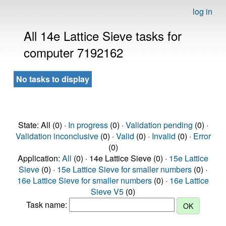
log in
All 14e Lattice Sieve tasks for
computer 7192162
No tasks to display
State: All (0) ·
In progress
(0) ·
Validation pending
(0) ·
Validation inconclusive
(0) ·
Valid
(0) ·
Invalid
(0) ·
Error
(0)
Application:
All
(0) · 14e Lattice Sieve (0) ·
15e Lattice
Sieve
(0) ·
15e Lattice Sieve for smaller numbers
(0) ·
16e Lattice Sieve for smaller numbers
(0) ·
16e Lattice
Sieve V5
(0)
Task name: