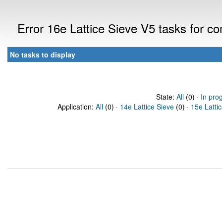
Error 16e Lattice Sieve V5 tasks for 
No tasks to display
State:
All
(0) ·
In pro
Application:
All
(0) ·
14e Lattice Sieve
(0) ·
15e Latti