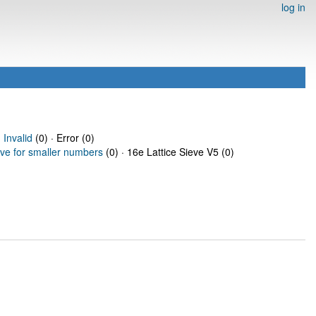
log in
·
Invalid
(0) · Error (0)
eve for smaller numbers
(0) · 16e Lattice Sieve V5 (0)