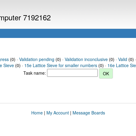
computer 7192162
gress
(0) ·
Validation pending
(0) ·
Validation inconclusive
(0) ·
Valid
(0) 
ce Sieve
(0) ·
15e Lattice Sieve for smaller numbers
(0) ·
16e Lattice Si
Task name:
Home
|
My Account
|
Message Boards