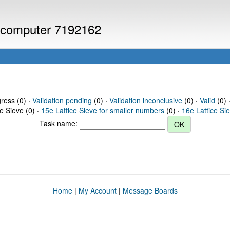
or computer 7192162
gress (0) ·
Validation pending
(0) ·
Validation inconclusive
(0) ·
Valid
(0) 
ce Sieve (0) ·
15e Lattice Sieve for smaller numbers
(0) ·
16e Lattice Si
Task name:
Home
|
My Account
|
Message Boards