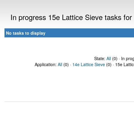
In progress 15e Lattice Sieve tasks f
No tasks to display
State:
All
(0) · In pro
Application:
All
(0) ·
14e Lattice Sieve
(0) · 15e Latti