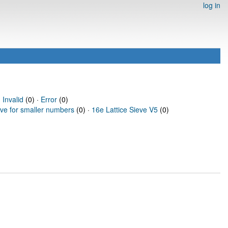
log in
·
Invalid
(0) ·
Error
(0)
eve for smaller numbers
(0) ·
16e Lattice Sieve V5
(0)