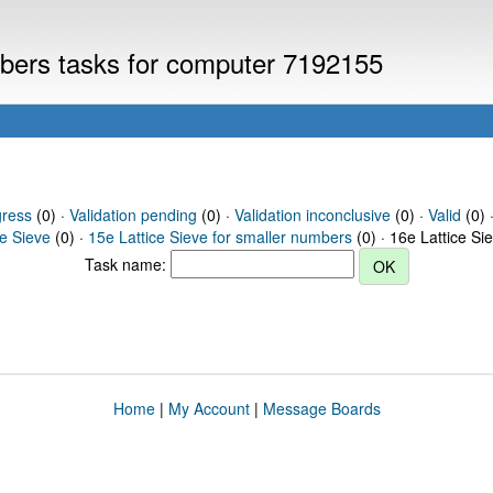
umbers tasks for computer 7192155
gress
(0) ·
Validation pending
(0) ·
Validation inconclusive
(0) ·
Valid
(0) 
ce Sieve
(0) ·
15e Lattice Sieve for smaller numbers
(0) · 16e Lattice Si
Task name:
Home
|
My Account
|
Message Boards