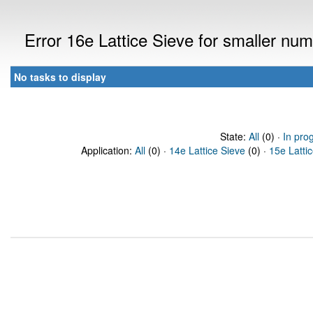
Error 16e Lattice Sieve for smaller n
No tasks to display
State:
All
(0) ·
In pro
Application:
All
(0) ·
14e Lattice Sieve
(0) ·
15e Latti