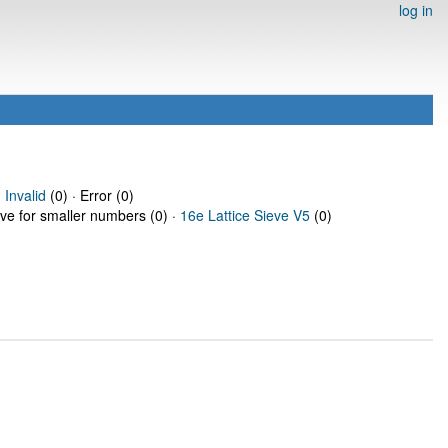
log in
·
Invalid
(0) · Error (0)
eve for smaller numbers (0) ·
16e Lattice Sieve V5
(0)