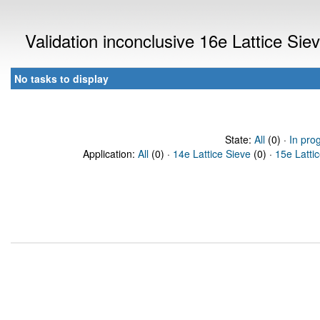
Validation inconclusive 16e Lattice Si
No tasks to display
State:
All
(0) ·
In pro
Application:
All
(0) ·
14e Lattice Sieve
(0) ·
15e Latti