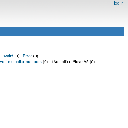
log in
·
Invalid
(0) ·
Error
(0)
eve for smaller numbers
(0) · 16e Lattice Sieve V5 (0)