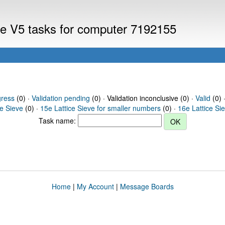
eve V5 tasks for computer 7192155
gress
(0) ·
Validation pending
(0) · Validation inconclusive (0) ·
Valid
(0) 
ce Sieve
(0) ·
15e Lattice Sieve for smaller numbers
(0) ·
16e Lattice Si
Task name:
Home
|
My Account
|
Message Boards