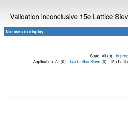
Validation inconclusive 15e Lattice Si
No tasks to display
State:
All
(0) ·
In pro
Application:
All
(0) ·
14e Lattice Sieve
(0) · 15e Latti