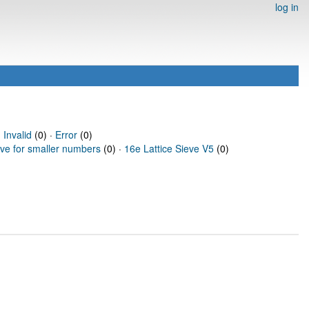
log in
·
Invalid
(0) ·
Error
(0)
eve for smaller numbers
(0) ·
16e Lattice Sieve V5
(0)