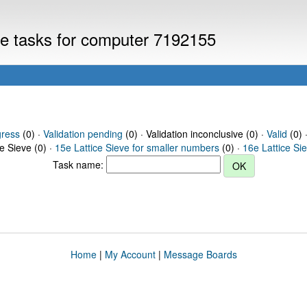
eve tasks for computer 7192155
gress
(0) ·
Validation pending
(0) · Validation inconclusive (0) ·
Valid
(0) 
ce Sieve (0) ·
15e Lattice Sieve for smaller numbers
(0) ·
16e Lattice Si
Task name:
Home
|
My Account
|
Message Boards