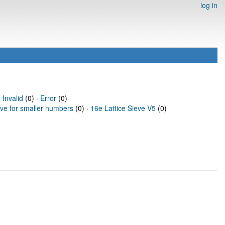
log in
·
Invalid
(0) ·
Error
(0)
eve for smaller numbers
(0) ·
16e Lattice Sieve V5
(0)