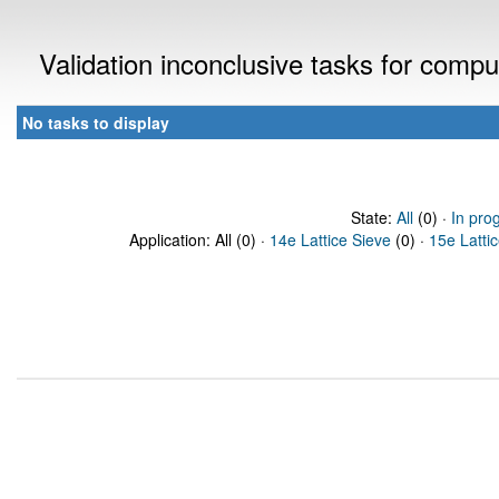
Validation inconclusive tasks for comp
No tasks to display
State:
All
(0) ·
In pro
Application: All (0) ·
14e Lattice Sieve
(0) ·
15e Latti