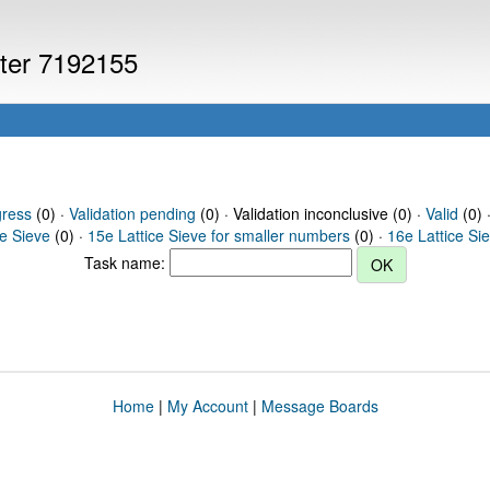
uter 7192155
gress
(0) ·
Validation pending
(0) · Validation inconclusive (0) ·
Valid
(0) 
ce Sieve
(0) ·
15e Lattice Sieve for smaller numbers
(0) ·
16e Lattice Si
Task name:
Home
|
My Account
|
Message Boards