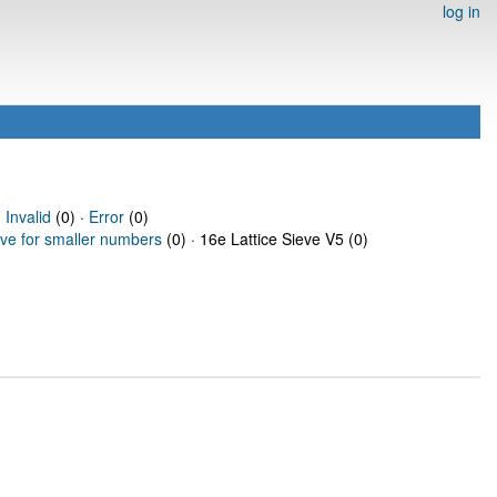
log in
·
Invalid
(0) ·
Error
(0)
eve for smaller numbers
(0) · 16e Lattice Sieve V5 (0)