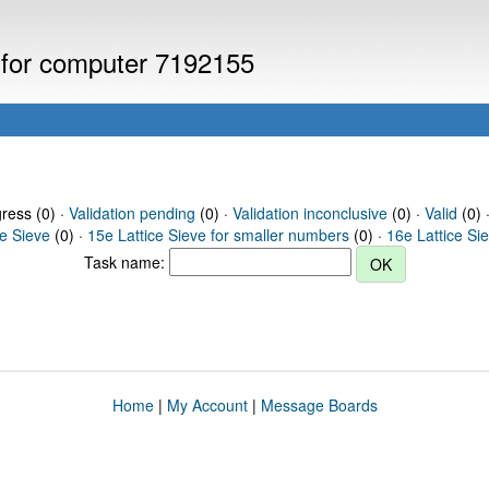
s for computer 7192155
gress (0) ·
Validation pending
(0) ·
Validation inconclusive
(0) ·
Valid
(0) 
ce Sieve
(0) ·
15e Lattice Sieve for smaller numbers
(0) ·
16e Lattice Si
Task name:
Home
|
My Account
|
Message Boards