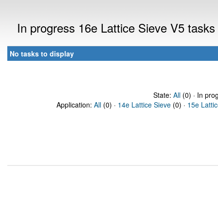
In progress 16e Lattice Sieve V5 task
No tasks to display
State:
All
(0) · In pro
Application:
All
(0) ·
14e Lattice Sieve
(0) ·
15e Latti