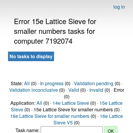
log in
Error 15e Lattice Sieve for
smaller numbers tasks for
computer 7192074
No tasks to display
State:
All
(0) ·
In progress
(0) ·
Validation pending
(0) ·
Validation inconclusive
(0) ·
Valid
(0) ·
Invalid
(0) · Error
(0)
Application:
All
(0) ·
14e Lattice Sieve
(0) ·
15e Lattice
Sieve
(0) · 15e Lattice Sieve for smaller numbers (0) ·
16e Lattice Sieve for smaller numbers
(0) ·
16e Lattice
Sieve V5
(0)
Task name: