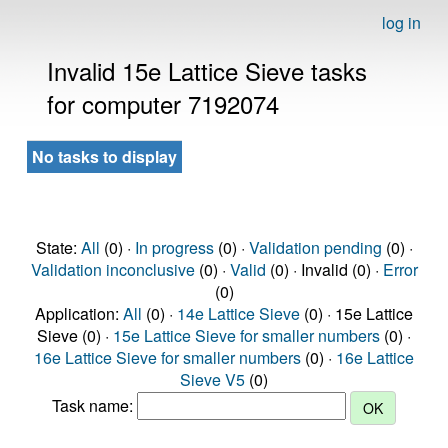
log in
Invalid 15e Lattice Sieve tasks
for computer 7192074
No tasks to display
State:
All
(0) ·
In progress
(0) ·
Validation pending
(0) ·
Validation inconclusive
(0) ·
Valid
(0) · Invalid (0) ·
Error
(0)
Application:
All
(0) ·
14e Lattice Sieve
(0) · 15e Lattice
Sieve (0) ·
15e Lattice Sieve for smaller numbers
(0) ·
16e Lattice Sieve for smaller numbers
(0) ·
16e Lattice
Sieve V5
(0)
Task name: