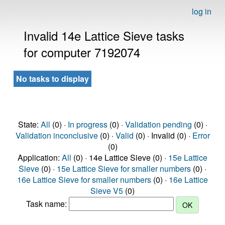
log in
Invalid 14e Lattice Sieve tasks
for computer 7192074
No tasks to display
State:
All
(0) ·
In progress
(0) ·
Validation pending
(0) ·
Validation inconclusive
(0) ·
Valid
(0) · Invalid (0) ·
Error
(0)
Application:
All
(0) · 14e Lattice Sieve (0) ·
15e Lattice
Sieve
(0) ·
15e Lattice Sieve for smaller numbers
(0) ·
16e Lattice Sieve for smaller numbers
(0) ·
16e Lattice
Sieve V5
(0)
Task name: