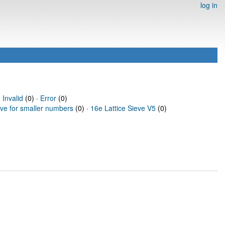
log in
·
Invalid
(0) ·
Error
(0)
eve for smaller numbers
(0) ·
16e Lattice Sieve V5
(0)