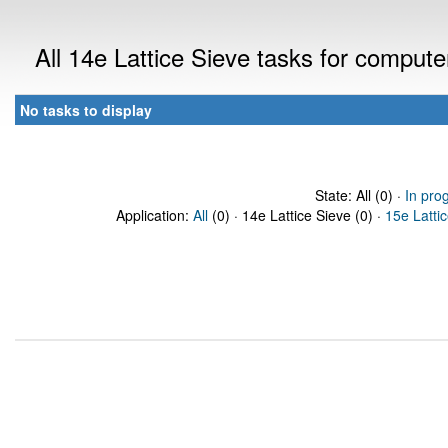
All 14e Lattice Sieve tasks for comput
No tasks to display
State: All (0) ·
In pro
Application:
All
(0) · 14e Lattice Sieve (0) ·
15e Latti