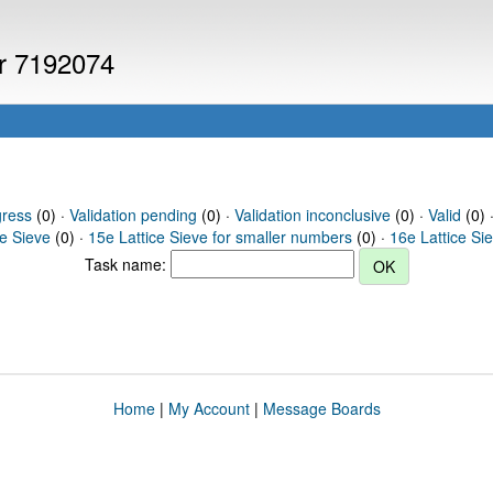
er 7192074
gress
(0) ·
Validation pending
(0) ·
Validation inconclusive
(0) ·
Valid
(0) 
ce Sieve
(0) ·
15e Lattice Sieve for smaller numbers
(0) ·
16e Lattice Si
Task name:
Home
|
My Account
|
Message Boards