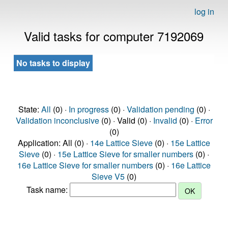
log in
Valid tasks for computer 7192069
No tasks to display
State:
All
(0) ·
In progress
(0) ·
Validation pending
(0) ·
Validation inconclusive
(0) · Valid (0) ·
Invalid
(0) ·
Error
(0)
Application: All (0) ·
14e Lattice Sieve
(0) ·
15e Lattice
Sieve
(0) ·
15e Lattice Sieve for smaller numbers
(0) ·
16e Lattice Sieve for smaller numbers
(0) ·
16e Lattice
Sieve V5
(0)
Task name: