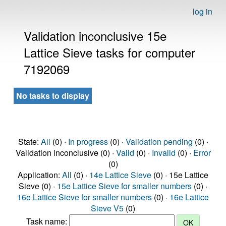
log in
Validation inconclusive 15e
Lattice Sieve tasks for computer
7192069
No tasks to display
State:
All
(0) ·
In progress
(0) ·
Validation pending
(0) ·
Validation inconclusive (0) ·
Valid
(0) ·
Invalid
(0) ·
Error
(0)
Application:
All
(0) ·
14e Lattice Sieve
(0) · 15e Lattice
Sieve (0) ·
15e Lattice Sieve for smaller numbers
(0) ·
16e Lattice Sieve for smaller numbers
(0) ·
16e Lattice
Sieve V5
(0)
Task name: