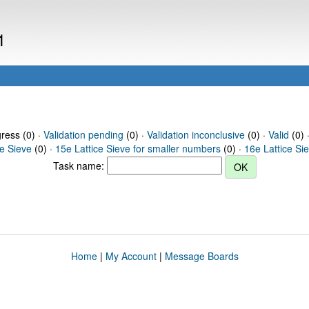
1
gress (0) ·
Validation pending
(0) ·
Validation inconclusive
(0) ·
Valid
(0) 
ce Sieve
(0) ·
15e Lattice Sieve for smaller numbers
(0) ·
16e Lattice Si
Task name:
Home
|
My Account
|
Message Boards