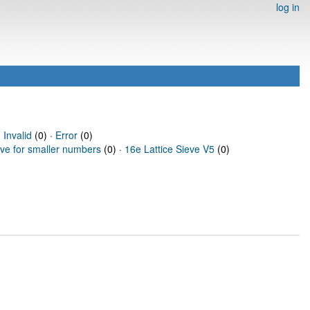
log in
·
Invalid
(0) ·
Error
(0)
eve for smaller numbers
(0) ·
16e Lattice Sieve V5
(0)