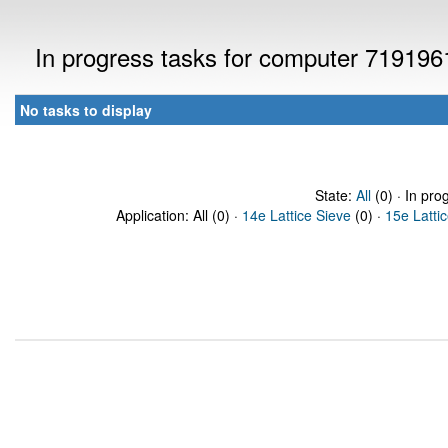
In progress tasks for computer 719196
No tasks to display
State:
All
(0) · In pro
Application: All (0) ·
14e Lattice Sieve
(0) ·
15e Latti