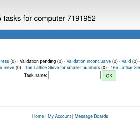
V5 tasks for computer 7191952
gress
(0) · Validation pending (0) ·
Validation inconclusive
(0) ·
Valid
(0) 
ce Sieve
(0) ·
15e Lattice Sieve for smaller numbers
(0) ·
16e Lattice Si
Task name:
Home
|
My Account
|
Message Boards