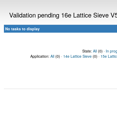
Validation pending 16e Lattice Sieve 
No tasks to display
State:
All
(0) ·
In pro
Application:
All
(0) ·
14e Lattice Sieve
(0) ·
15e Latti