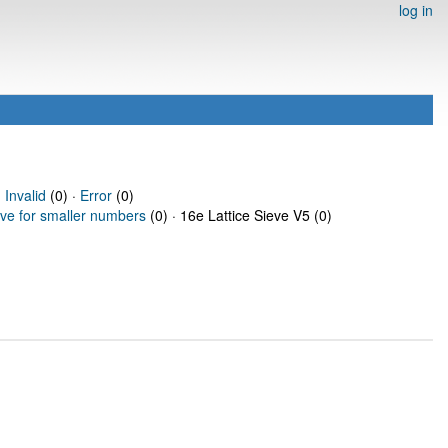
log in
·
Invalid
(0) ·
Error
(0)
eve for smaller numbers
(0) · 16e Lattice Sieve V5 (0)