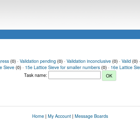
gress
(0) ·
Validation pending
(0) ·
Validation inconclusive
(0) ·
Valid
(0) ·
ce Sieve
(0) ·
15e Lattice Sieve for smaller numbers
(0) ·
16e Lattice Si
Task name:
Home
|
My Account
|
Message Boards