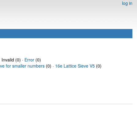
log in
 Invalid (0) ·
Error
(0)
eve for smaller numbers
(0) ·
16e Lattice Sieve V5
(0)