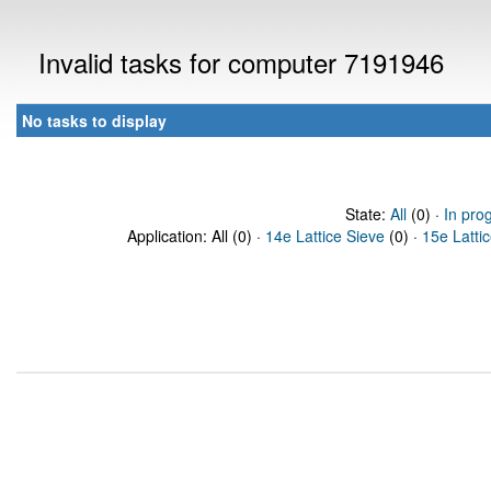
Invalid tasks for computer 7191946
No tasks to display
State:
All
(0) ·
In pro
Application: All (0) ·
14e Lattice Sieve
(0) ·
15e Latti