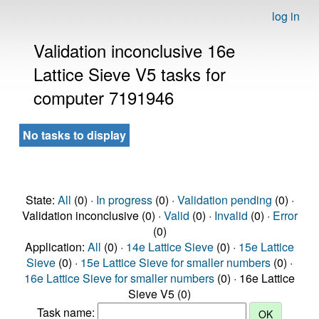
log in
Validation inconclusive 16e
Lattice Sieve V5 tasks for
computer 7191946
No tasks to display
State:
All
(0) ·
In progress
(0) ·
Validation pending
(0) ·
Validation inconclusive (0) ·
Valid
(0) ·
Invalid
(0) ·
Error
(0)
Application:
All
(0) ·
14e Lattice Sieve
(0) ·
15e Lattice
Sieve
(0) ·
15e Lattice Sieve for smaller numbers
(0) ·
16e Lattice Sieve for smaller numbers
(0) · 16e Lattice
Sieve V5 (0)
Task name: