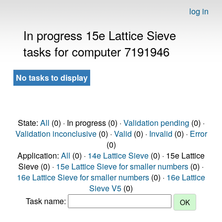
log in
In progress 15e Lattice Sieve
tasks for computer 7191946
No tasks to display
State:
All
(0) · In progress (0) ·
Validation pending
(0) ·
Validation inconclusive
(0) ·
Valid
(0) ·
Invalid
(0) ·
Error
(0)
Application:
All
(0) ·
14e Lattice Sieve
(0) · 15e Lattice
Sieve (0) ·
15e Lattice Sieve for smaller numbers
(0) ·
16e Lattice Sieve for smaller numbers
(0) ·
16e Lattice
Sieve V5
(0)
Task name: