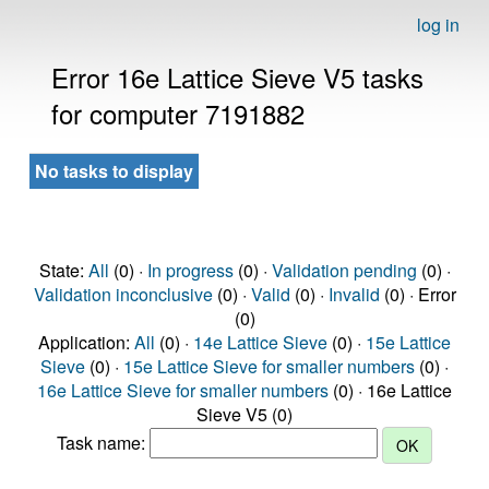
log in
Error 16e Lattice Sieve V5 tasks
for computer 7191882
No tasks to display
State:
All
(0) ·
In progress
(0) ·
Validation pending
(0) ·
Validation inconclusive
(0) ·
Valid
(0) ·
Invalid
(0) · Error
(0)
Application:
All
(0) ·
14e Lattice Sieve
(0) ·
15e Lattice
Sieve
(0) ·
15e Lattice Sieve for smaller numbers
(0) ·
16e Lattice Sieve for smaller numbers
(0) · 16e Lattice
Sieve V5 (0)
Task name: