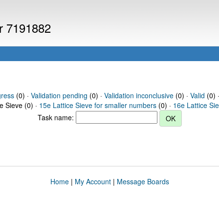
er 7191882
gress
(0) ·
Validation pending
(0) ·
Validation inconclusive
(0) ·
Valid
(0) 
ce Sieve (0) ·
15e Lattice Sieve for smaller numbers
(0) ·
16e Lattice Si
Task name:
Home
|
My Account
|
Message Boards