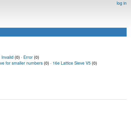
log in
·
Invalid
(0) ·
Error
(0)
eve for smaller numbers
(0) ·
16e Lattice Sieve V5
(0)