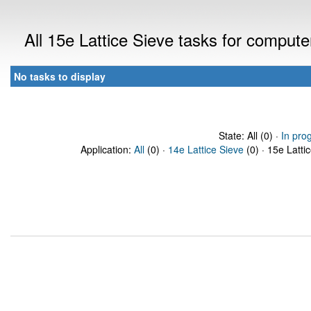
All 15e Lattice Sieve tasks for comput
No tasks to display
State: All (0) ·
In pro
Application:
All
(0) ·
14e Lattice Sieve
(0) · 15e Latti