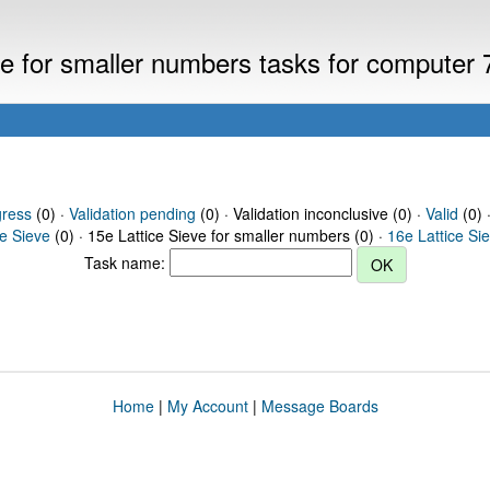
eve for smaller numbers tasks for computer
gress
(0) ·
Validation pending
(0) · Validation inconclusive (0) ·
Valid
(0) 
ce Sieve
(0) · 15e Lattice Sieve for smaller numbers (0) ·
16e Lattice Si
Task name:
Home
|
My Account
|
Message Boards