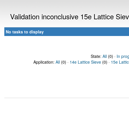
Validation inconclusive 15e Lattice Si
No tasks to display
State:
All
(0) ·
In pro
Application:
All
(0) ·
14e Lattice Sieve
(0) ·
15e Latti