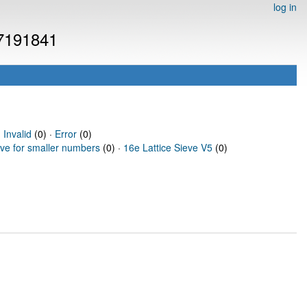
log in
 7191841
·
Invalid
(0) ·
Error
(0)
eve for smaller numbers
(0) ·
16e Lattice Sieve V5
(0)