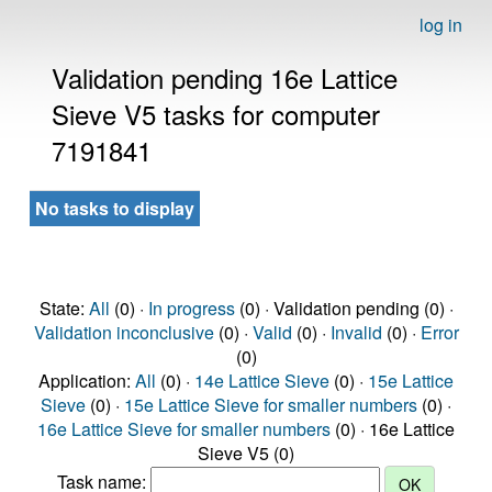
log in
Validation pending 16e Lattice
Sieve V5 tasks for computer
7191841
No tasks to display
State:
All
(0) ·
In progress
(0) · Validation pending (0) ·
Validation inconclusive
(0) ·
Valid
(0) ·
Invalid
(0) ·
Error
(0)
Application:
All
(0) ·
14e Lattice Sieve
(0) ·
15e Lattice
Sieve
(0) ·
15e Lattice Sieve for smaller numbers
(0) ·
16e Lattice Sieve for smaller numbers
(0) · 16e Lattice
Sieve V5 (0)
Task name: