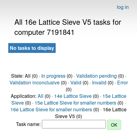
log in
All 16e Lattice Sieve V5 tasks for
computer 7191841
No tasks to display
State: All (0) ·
In progress
(0) ·
Validation pending
(0) ·
Validation inconclusive
(0) ·
Valid
(0) ·
Invalid
(0) ·
Error
(0)
Application:
All
(0) ·
14e Lattice Sieve
(0) ·
15e Lattice
Sieve
(0) ·
15e Lattice Sieve for smaller numbers
(0) ·
16e Lattice Sieve for smaller numbers
(0) · 16e Lattice
Sieve V5 (0)
Task name: