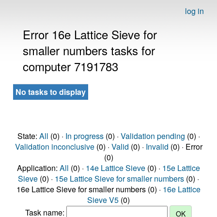
log in
Error 16e Lattice Sieve for
smaller numbers tasks for
computer 7191783
No tasks to display
State:
All
(0) ·
In progress
(0) ·
Validation pending
(0) ·
Validation inconclusive
(0) ·
Valid
(0) ·
Invalid
(0) · Error
(0)
Application:
All
(0) ·
14e Lattice Sieve
(0) ·
15e Lattice
Sieve
(0) ·
15e Lattice Sieve for smaller numbers
(0) ·
16e Lattice Sieve for smaller numbers (0) ·
16e Lattice
Sieve V5
(0)
Task name: