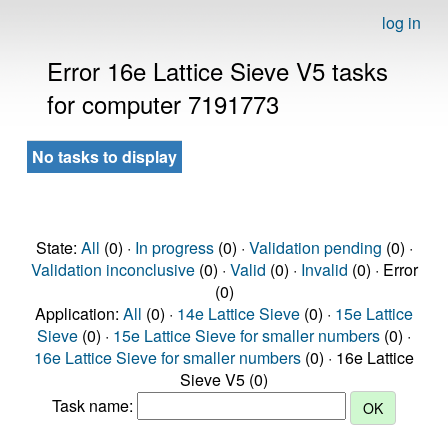
log in
Error 16e Lattice Sieve V5 tasks
for computer 7191773
No tasks to display
State:
All
(0) ·
In progress
(0) ·
Validation pending
(0) ·
Validation inconclusive
(0) ·
Valid
(0) ·
Invalid
(0) · Error
(0)
Application:
All
(0) ·
14e Lattice Sieve
(0) ·
15e Lattice
Sieve
(0) ·
15e Lattice Sieve for smaller numbers
(0) ·
16e Lattice Sieve for smaller numbers
(0) · 16e Lattice
Sieve V5 (0)
Task name: