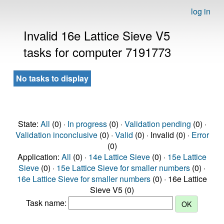
log in
Invalid 16e Lattice Sieve V5
tasks for computer 7191773
No tasks to display
State:
All
(0) ·
In progress
(0) ·
Validation pending
(0) ·
Validation inconclusive
(0) ·
Valid
(0) · Invalid (0) ·
Error
(0)
Application:
All
(0) ·
14e Lattice Sieve
(0) ·
15e Lattice
Sieve
(0) ·
15e Lattice Sieve for smaller numbers
(0) ·
16e Lattice Sieve for smaller numbers
(0) · 16e Lattice
Sieve V5 (0)
Task name: