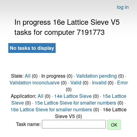
log in
In progress 16e Lattice Sieve V5
tasks for computer 7191773
No tasks to display
State:
All
(0) · In progress (0) ·
Validation pending
(0) ·
Validation inconclusive
(0) ·
Valid
(0) ·
Invalid
(0) ·
Error
(0)
Application:
All
(0) ·
14e Lattice Sieve
(0) ·
15e Lattice
Sieve
(0) ·
15e Lattice Sieve for smaller numbers
(0) ·
16e Lattice Sieve for smaller numbers
(0) · 16e Lattice
Sieve V5 (0)
Task name: