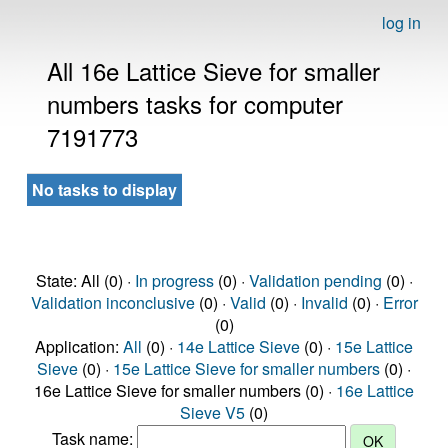
log in
All 16e Lattice Sieve for smaller
numbers tasks for computer
7191773
No tasks to display
State: All (0) ·
In progress
(0) ·
Validation pending
(0) ·
Validation inconclusive
(0) ·
Valid
(0) ·
Invalid
(0) ·
Error
(0)
Application:
All
(0) ·
14e Lattice Sieve
(0) ·
15e Lattice
Sieve
(0) ·
15e Lattice Sieve for smaller numbers
(0) ·
16e Lattice Sieve for smaller numbers (0) ·
16e Lattice
Sieve V5
(0)
Task name: