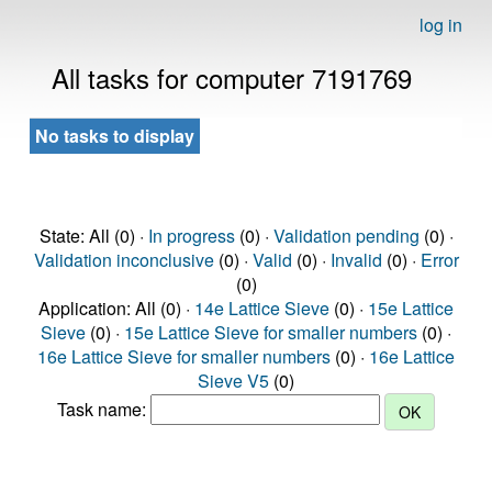
log in
All tasks for computer 7191769
No tasks to display
State: All (0) ·
In progress
(0) ·
Validation pending
(0) ·
Validation inconclusive
(0) ·
Valid
(0) ·
Invalid
(0) ·
Error
(0)
Application: All (0) ·
14e Lattice Sieve
(0) ·
15e Lattice
Sieve
(0) ·
15e Lattice Sieve for smaller numbers
(0) ·
16e Lattice Sieve for smaller numbers
(0) ·
16e Lattice
Sieve V5
(0)
Task name: