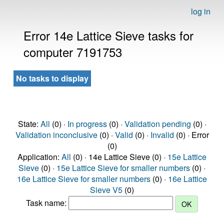
log in
Error 14e Lattice Sieve tasks for
computer 7191753
No tasks to display
State:
All
(0) ·
In progress
(0) ·
Validation pending
(0) ·
Validation inconclusive
(0) ·
Valid
(0) ·
Invalid
(0) · Error
(0)
Application:
All
(0) · 14e Lattice Sieve (0) ·
15e Lattice
Sieve
(0) ·
15e Lattice Sieve for smaller numbers
(0) ·
16e Lattice Sieve for smaller numbers
(0) ·
16e Lattice
Sieve V5
(0)
Task name: