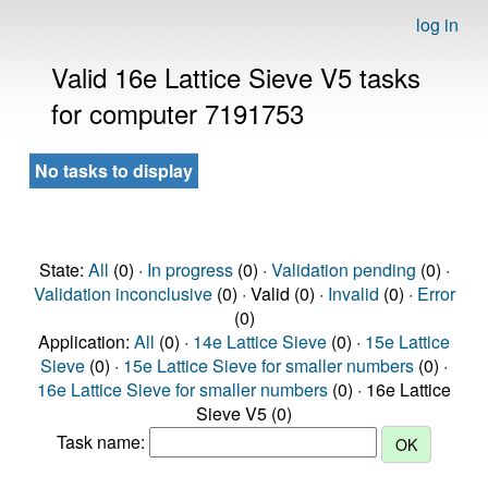
log in
Valid 16e Lattice Sieve V5 tasks
for computer 7191753
No tasks to display
State:
All
(0) ·
In progress
(0) ·
Validation pending
(0) ·
Validation inconclusive
(0) · Valid (0) ·
Invalid
(0) ·
Error
(0)
Application:
All
(0) ·
14e Lattice Sieve
(0) ·
15e Lattice
Sieve
(0) ·
15e Lattice Sieve for smaller numbers
(0) ·
16e Lattice Sieve for smaller numbers
(0) · 16e Lattice
Sieve V5 (0)
Task name: