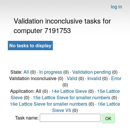
log in
Validation inconclusive tasks for
computer 7191753
No tasks to display
State:
All
(0) ·
In progress
(0) ·
Validation pending
(0) ·
Validation inconclusive (0) ·
Valid
(0) ·
Invalid
(0) ·
Error
(0)
Application: All (0) ·
14e Lattice Sieve
(0) ·
15e Lattice
Sieve
(0) ·
15e Lattice Sieve for smaller numbers
(0) ·
16e Lattice Sieve for smaller numbers
(0) ·
16e Lattice
Sieve V5
(0)
Task name: