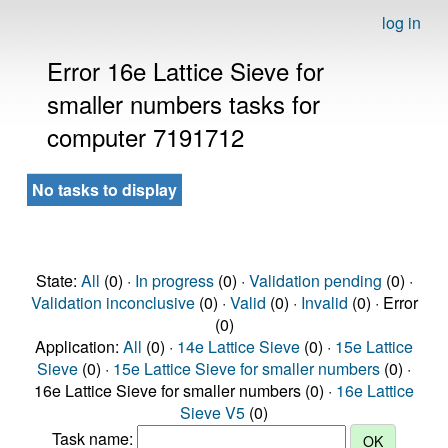
log in
Error 16e Lattice Sieve for
smaller numbers tasks for
computer 7191712
No tasks to display
State:
All
(0) ·
In progress
(0) ·
Validation pending
(0) ·
Validation inconclusive
(0) ·
Valid
(0) ·
Invalid
(0) · Error
(0)
Application:
All
(0) ·
14e Lattice Sieve
(0) ·
15e Lattice
Sieve
(0) ·
15e Lattice Sieve for smaller numbers
(0) ·
16e Lattice Sieve for smaller numbers (0) ·
16e Lattice
Sieve V5
(0)
Task name: