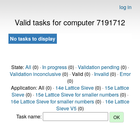
log in
Valid tasks for computer 7191712
No tasks to display
State:
All
(0) ·
In progress
(0) ·
Validation pending
(0) ·
Validation inconclusive
(0) · Valid (0) ·
Invalid
(0) ·
Error
(0)
Application: All (0) ·
14e Lattice Sieve
(0) ·
15e Lattice
Sieve
(0) ·
15e Lattice Sieve for smaller numbers
(0) ·
16e Lattice Sieve for smaller numbers
(0) ·
16e Lattice
Sieve V5
(0)
Task name: