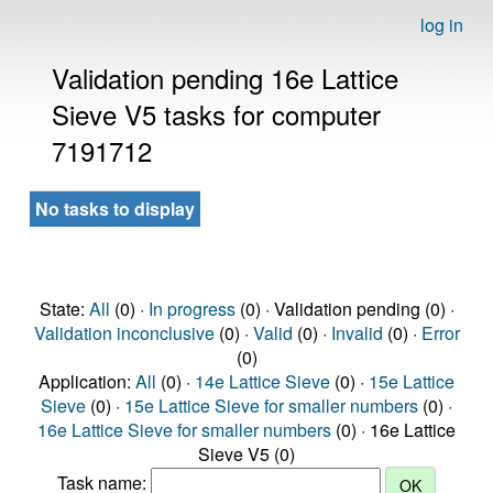
log in
Validation pending 16e Lattice
Sieve V5 tasks for computer
7191712
No tasks to display
State:
All
(0) ·
In progress
(0) · Validation pending (0) ·
Validation inconclusive
(0) ·
Valid
(0) ·
Invalid
(0) ·
Error
(0)
Application:
All
(0) ·
14e Lattice Sieve
(0) ·
15e Lattice
Sieve
(0) ·
15e Lattice Sieve for smaller numbers
(0) ·
16e Lattice Sieve for smaller numbers
(0) · 16e Lattice
Sieve V5 (0)
Task name: