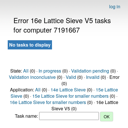
log in
Error 16e Lattice Sieve V5 tasks
for computer 7191667
No tasks to display
State:
All
(0) ·
In progress
(0) ·
Validation pending
(0) ·
Validation inconclusive
(0) ·
Valid
(0) ·
Invalid
(0) · Error
(0)
Application:
All
(0) ·
14e Lattice Sieve
(0) ·
15e Lattice
Sieve
(0) ·
15e Lattice Sieve for smaller numbers
(0) ·
16e Lattice Sieve for smaller numbers
(0) · 16e Lattice
Sieve V5 (0)
Task name: