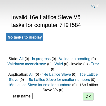
log in
Invalid 16e Lattice Sieve V5
tasks for computer 7191584
No tasks to display
State:
All
(0) ·
In progress
(0) ·
Validation pending
(0) ·
Validation inconclusive
(0) ·
Valid
(0) · Invalid (0) ·
Error
(0)
Application:
All
(0) ·
14e Lattice Sieve
(0) ·
15e Lattice
Sieve
(0) ·
15e Lattice Sieve for smaller numbers
(0) ·
16e Lattice Sieve for smaller numbers
(0) · 16e Lattice
Sieve V5 (0)
Task name: