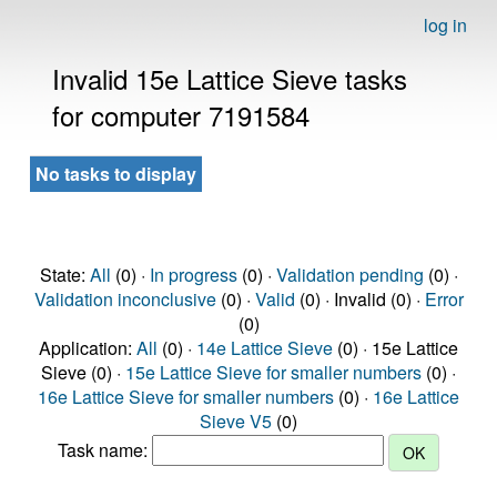
log in
Invalid 15e Lattice Sieve tasks
for computer 7191584
No tasks to display
State:
All
(0) ·
In progress
(0) ·
Validation pending
(0) ·
Validation inconclusive
(0) ·
Valid
(0) · Invalid (0) ·
Error
(0)
Application:
All
(0) ·
14e Lattice Sieve
(0) · 15e Lattice
Sieve (0) ·
15e Lattice Sieve for smaller numbers
(0) ·
16e Lattice Sieve for smaller numbers
(0) ·
16e Lattice
Sieve V5
(0)
Task name: