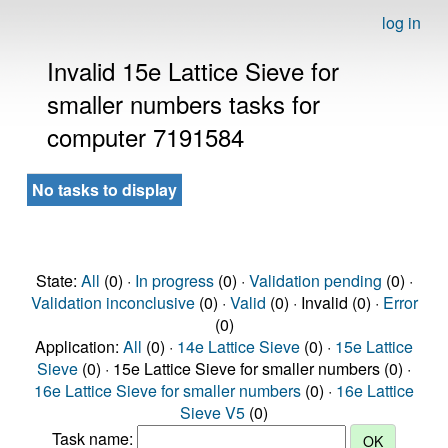
log in
Invalid 15e Lattice Sieve for
smaller numbers tasks for
computer 7191584
No tasks to display
State:
All
(0) ·
In progress
(0) ·
Validation pending
(0) ·
Validation inconclusive
(0) ·
Valid
(0) · Invalid (0) ·
Error
(0)
Application:
All
(0) ·
14e Lattice Sieve
(0) ·
15e Lattice
Sieve
(0) · 15e Lattice Sieve for smaller numbers (0) ·
16e Lattice Sieve for smaller numbers
(0) ·
16e Lattice
Sieve V5
(0)
Task name: