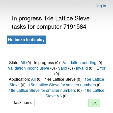
log in
In progress 14e Lattice Sieve
tasks for computer 7191584
No tasks to display
State:
All
(0) · In progress (0) ·
Validation pending
(0) ·
Validation inconclusive
(0) ·
Valid
(0) ·
Invalid
(0) ·
Error
(0)
Application:
All
(0) · 14e Lattice Sieve (0) ·
15e Lattice
Sieve
(0) ·
15e Lattice Sieve for smaller numbers
(0) ·
16e Lattice Sieve for smaller numbers
(0) ·
16e Lattice
Sieve V5
(0)
Task name: