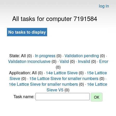
log in
All tasks for computer 7191584
No tasks to display
State: All (0) ·
In progress
(0) ·
Validation pending
(0) ·
Validation inconclusive
(0) ·
Valid
(0) ·
Invalid
(0) ·
Error
(0)
Application: All (0) ·
14e Lattice Sieve
(0) ·
15e Lattice
Sieve
(0) ·
15e Lattice Sieve for smaller numbers
(0) ·
16e Lattice Sieve for smaller numbers
(0) ·
16e Lattice
Sieve V5
(0)
Task name: