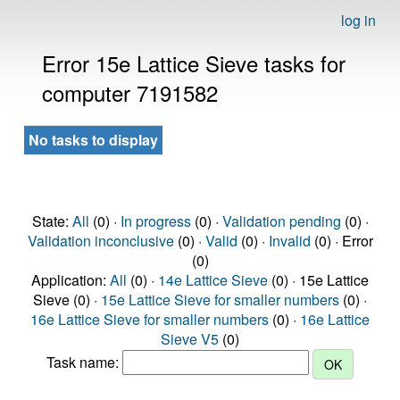
log in
Error 15e Lattice Sieve tasks for
computer 7191582
No tasks to display
State:
All
(0) ·
In progress
(0) ·
Validation pending
(0) ·
Validation inconclusive
(0) ·
Valid
(0) ·
Invalid
(0) · Error
(0)
Application:
All
(0) ·
14e Lattice Sieve
(0) · 15e Lattice
Sieve (0) ·
15e Lattice Sieve for smaller numbers
(0) ·
16e Lattice Sieve for smaller numbers
(0) ·
16e Lattice
Sieve V5
(0)
Task name: